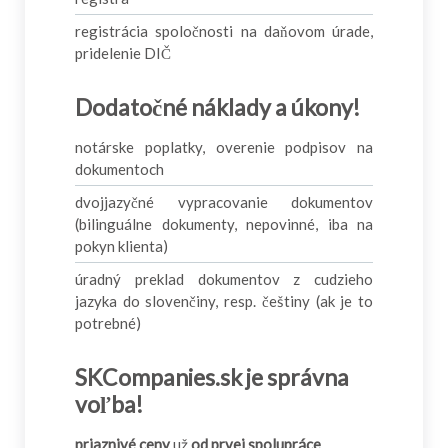
registrácia spoločnosti na daňovom úrade,
pridelenie DIČ
Dodatočné náklady a úkony!
notárske poplatky, overenie podpisov na
dokumentoch
dvojjazyčné vypracovanie dokumentov
(bilinguálne dokumenty, nepovinné, iba na
pokyn klienta)
úradný preklad dokumentov z cudzieho
jazyka do slovenčiny, resp. češtiny (ak je to
potrebné)
SKCompanies.sk je správna
voľba!
priaznivé ceny
už
od prvej spolupráce