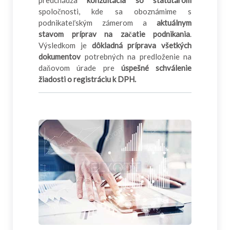
predchádza
konzultácia so štatutárom
spoločnosti, kde sa oboznámime s
podnikateľským zámerom a
aktuálnym
stavom príprav na začatie podnikania
.
Výsledkom je
dôkladná príprava všetkých
dokumentov
potrebných na predloženie na
daňovom úrade pre
úspešné schválenie
žiadosti o registráciu k DPH.