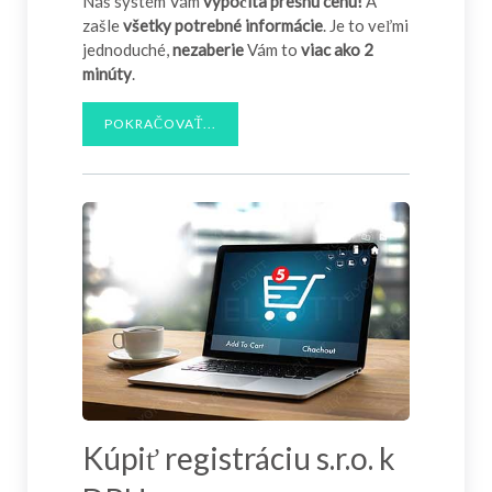
Náš systém Vám
vypočíta presnú cenu!
A
zašle
všetky potrebné informácie
. Je to veľmi
jednoduché,
nezaberie
Vám to
viac ako 2
minúty
.
POKRAČOVAŤ...
Kúpiť registráciu s.r.o. k