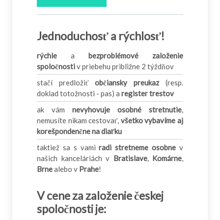
Jednoduchosť a rýchlosť!
rýchle
a
bezproblémové založenie
spoločnosti
v priebehu približne 2 týždňov
stačí predložiť
občiansky preukaz
(resp.
doklad totožnosti - pas) a
register trestov
ak vám
nevyhovuje osobné stretnutie
,
nemusíte nikam cestovať,
všetko vybavíme aj
korešpondenčne na diaľku
taktiež sa s vami
radi stretneme osobne
v
našich kanceláriách v
Bratislave
,
Komárne
,
Brne
alebo v
Prahe
!
V cene za založenie českej
spoločnosti je: