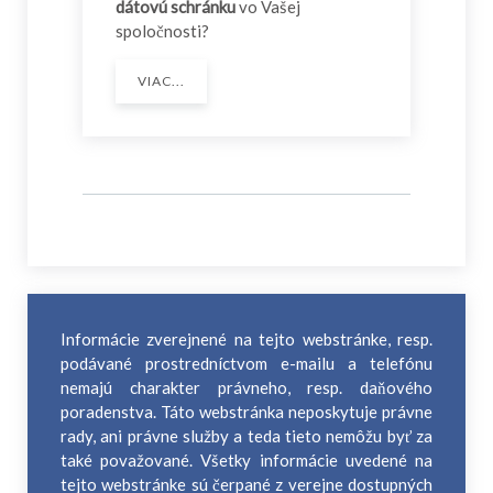
dátovú schránku
vo Vašej
spoločnosti?
VIAC...
Informácie zverejnené na tejto webstránke, resp.
podávané prostredníctvom e-mailu a telefónu
nemajú charakter právneho, resp. daňového
poradenstva. Táto webstránka neposkytuje právne
rady, ani právne služby a teda tieto nemôžu byť za
také považované. Všetky informácie uvedené na
tejto webstránke sú čerpané z verejne dostupných