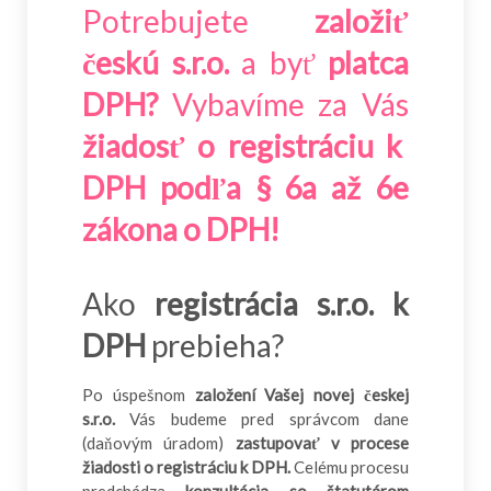
Potrebujete
založiť
českú s.r.o.
a byť
platca
DPH?
Vybavíme za Vás
žiadosť o registráciu k
DPH podľa § 6a až 6e
zákona o DPH!
Ako
registrácia s.r.o. k
DPH
prebieha?
Po úspešnom
založení Vašej novej českej
s.r.o.
Vás budeme pred správcom dane
(daňovým úradom)
zastupovať v procese
žiadosti o registráciu k DPH.
Celému procesu