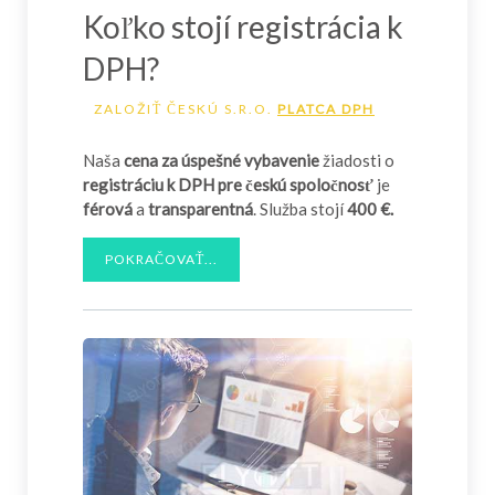
Koľko stojí registrácia k
DPH?
ZALOŽIŤ ČESKÚ S.R.O.
PLATCA DPH
Naša
cena za úspešné vybavenie
žiadosti o
registráciu k DPH pre českú spoločnosť
je
férová
a
transparentná
. Služba stojí
400 €.
POKRAČOVAŤ...