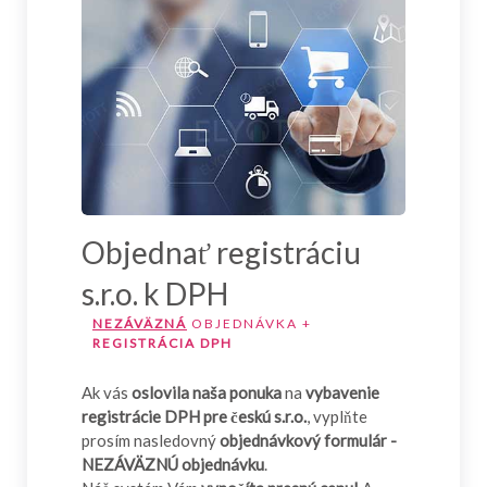
Objednať registráciu
s.r.o. k DPH
NEZÁVÄZNÁ
OBJEDNÁVKA +
REGISTRÁCIA DPH
Ak vás
oslovila naša ponuka
na
vybavenie
registrácie DPH pre českú s.r.o.
, vyplňte
prosím nasledovný
objednávkový formulár -
NEZÁVÄZNÚ objednávku
.