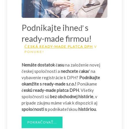
Podnikajte ihneď s
ready-made firmou!
ČESKÁ READY-MADE PLATCA DPH
V
PONUKE!
Nemáte dostatok času
na založenie novej
českej spoločnosti a
nechcete čakať
na
vybavenie registrácie k DPH?
Podnikajte
okamžite s ready-made s.r.o.!
Ponúkame
českú ready-made platca DPH
. Všetky
spoločnosti sú
bez obchodnej histórie
, v
prípade záujmu máme však k dispozícii aj
spoločnosti s
podnikateľskou
históriou
.
POKRAČOVAŤ...