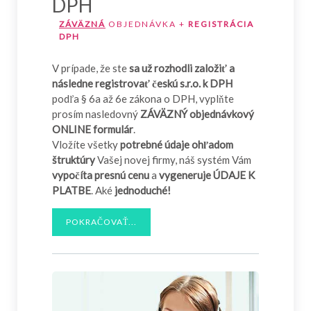
DPH
ZÁVÄZNÁ
OBJEDNÁVKA +
REGISTRÁCIA
DPH
V prípade, že ste
sa už rozhodli založiť a
následne registrovať českú s.r.o. k DPH
podľa § 6a až 6e zákona o DPH, vyplňte
prosím nasledovný
ZÁVÄZNÝ objednávkový
ONLINE formulár
.
Vložíte všetky
potrebné údaje ohľadom
štruktúry
Vašej novej firmy, náš systém Vám
vypočíta presnú cenu
a
vygeneruje ÚDAJE K
PLATBE
. Aké
jednoduché!
POKRAČOVAŤ...