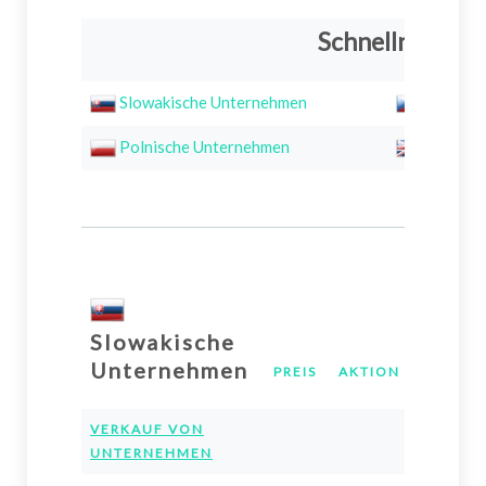
Schnellnavigatio
Slowakische Unternehmen
Tschech
Polnische Unternehmen
Britisc
Slowakische
Unternehmen
PREIS
AKTION
INFO
VERKAUF VON
UNTERNEHMEN