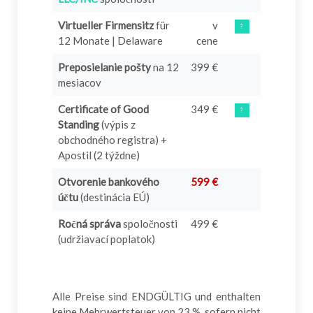
Virtueller Firmensitz
für
v
?
12 Monate | Delaware
cene
Preposielanie pošty
na 12
399 €
mesiacov
Certificate of Good
349 €
?
Standing
(výpis z
obchodného registra) +
Apostil (2 týždne)
Otvorenie bankového
599 €
účtu
(destinácia EÚ)
Ročná správa
spoločnosti
499 €
(udržiavací poplatok)
Alle Preise sind ENDGÜLTIG und enthalten
keine Mehrwertsteuer von 23 %, sofern nicht