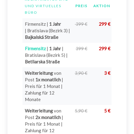
UND VIRTUELLES
PREIS
AKTION
INFO
BÜRO
Firmensitz |
1 Jahr
399 €
299 €
?
| Bratislava (Bezirk 3) |
Bajkalská Straße
Firmensitz
|
1 Jahr
|
399 €
299 €
?
Bratislava (Bezirk 5) |
Betliarska Straße
Weiterleitung
von
3,90 €
3 €
?
Post
1x monatlich
|
Preis für 1 Monat |
Zahlung für 12
Monate
Weiterleitung
von
5,90 €
5 €
?
Post
2x monatlich
|
Preis für 1 Monat |
Zahlung für 12