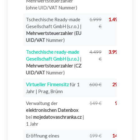
Mehrwertsteuerzahler
(ohne UID/VAT Nummer)
Tschechische Ready-made
1.999
1.499 €
?
Gesellschaft GmbH (s.r.o.) |
€
Mehrwertsteuerzahler
(
EU
UID/VAT
Nummer)
Tschechische ready-made
4.499
3.999 €
?
Gesellschaft GmbH (s.r.o.)
|
€
Mehrwertsteuerzahler
(
CZ
UID/VAT
Nummer)
Virtueller Firmensitz
für 1
600 €
299 €
?
Jahr | Prag, Brünn
Verwaltung der
149 €
99 €
?
elektronischen Datenbox
bei
mojedatovaschranka.cz
|
1 Jahr
Eröffnung eines
199 €
149 €
?