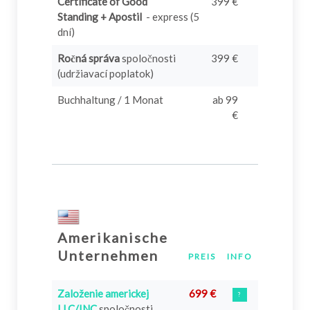
Certificate of Good
399 €
Standing + Apostil
- express (5
dní)
Ročná správa
spoločnosti
399 €
(udržiavací poplatok)
Buchhaltung / 1 Monat
ab 99
€
Amerikanische
Unternehmen
PREIS
INFO
Založenie americkej
699 €
?
LLC/INC
spoločnosti