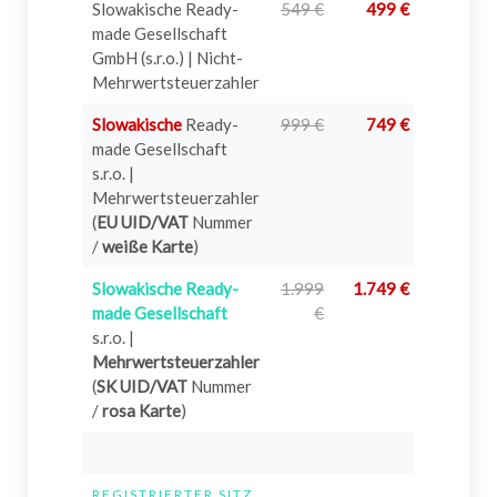
Slowakische Ready-
549 €
499 €
?
made Gesellschaft
GmbH (s.r.o.) | Nicht-
Mehrwertsteuerzahler
Slowakische
Ready-
999 €
749 €
?
made Gesellschaft
s.r.o. |
Mehrwertsteuerzahler
(
EU UID/VAT
Nummer
/
weiße Karte
)
Slowakische Ready-
1.999
1.749 €
?
made Gesellschaft
€
s.r.o. |
Mehrwertsteuerzahler
(
SK UID/VAT
Nummer
/
rosa Karte
)
REGISTRIERTER SITZ