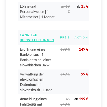
Löhne und
ab 19
ab
15 €
Personalwesen | 1
€
Mitarbeiter | 1 Monat
SONSTIGE
PREIS
AKTION
INFO
DIENSTLEISTUNGEN
Eröffnung eines
199 €
149 €
?
Bankkontos
| 1
Bankkonto bei einer
slowakischen
Bank
Verwaltung der
149 €
99 €
?
elektronischen
Datenbox
bei
slovensko.sk
| 1 Jahr
Anmeldung eines
ab
ab
199 €
?
Fahrzeugs
mit
249 €