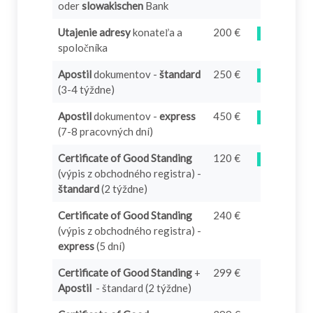
oder
slowakischen
Bank
Utajenie adresy
konateľa a
200 €
?
spoločníka
Apostil
dokumentov -
štandard
250 €
?
(3-4 týždne)
Apostil
dokumentov -
express
450 €
?
(7-8 pracovných dní)
Certificate of Good Standing
120 €
?
(výpis z obchodného registra) -
štandard
(2 týždne)
Certificate of Good Standing
240 €
(výpis z obchodného registra) -
express
(5 dní)
Certificate of Good Standing
+
299 €
Apostil
- štandard (2 týždne)