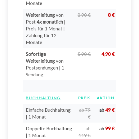
Monate
Weiterleitung
von
8,90 €
8 €
?
Post
4x monatlich
|
Preis für 1 Monat |
Zahlung für 12
Monate
Sofortige
5,90 €
4,90 €
?
Weiterleitung
von
Postsendungen | 1
Sendung
BUCHHALTUNG
PREIS
AKTION
INFO
Einfache Buchhaltung
ab 79
ab
49 €
| 1 Monat
€
Doppelte Buchhaltung
ab
ab
99 €
| 1 Monat
119 €