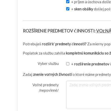
+ príjem a úschova došle
+
sken obálky
došlej poš
ROZŠÍRENIE PREDMETOV ČINNOSTI:
VOĽNÁ
Potrebuješ
rozšíriť predmety činnosti?
Za mierny popl
Poplatok za službu zahŕňa
kompletnú komunikáciu so 
Vyber službu
+
rozšírenie predmetov
č
Zadaj
znenie voľných živností
o ktoré máme predmety č
Voľné predmety
/nepovinné/