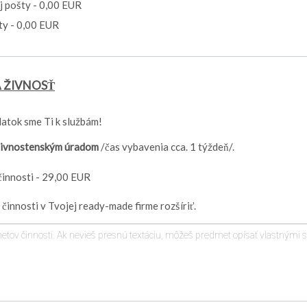
j pošty - 0,00 EUR
ty - 0,00 EUR
 ŽIVNOSŤ
atok sme Ti k službám!
živnostenským úradom
/čas vybavenia cca. 1 týždeň/.
innosti - 29,00 EUR
innosti v Tvojej ready-made firme rozšíriť.