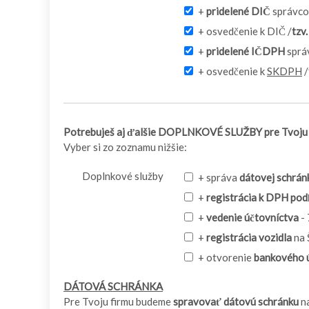
+
pridelené DIČ
správco
+ osvedčenie k DIČ /
tzv
+
pridelené IČDPH
sprá
+ osvedčenie k
SKDPH
/
Potrebuješ aj ďalšie DOPLNKOVÉ SLUŽBY pre Tvoju 
Vyber si zo zoznamu nižšie:
Doplnkové služby
+ správa
dátovej schrán
+
registrácia k DPH pod
+
vedenie účtovníctva
-
+
registrácia vozidla
na 
+ otvorenie
bankového 
DÁTOVÁ SCHRÁNKA
Pre Tvoju firmu budeme
spravovať dátovú schránku
n