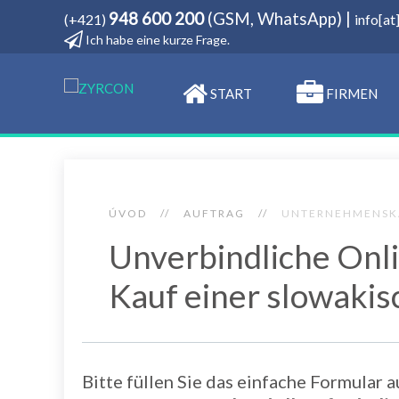
948 600 200
(GSM, WhatsApp) |
(+421)
info[a
Ich habe eine kurze Frage.
­START
FIRMEN
ÚVOD
AUFTRAG
UNTERNEHMENSK
Unverbindliche Onl
Kauf einer slowakis
Bitte füllen Sie das einfache Formular a