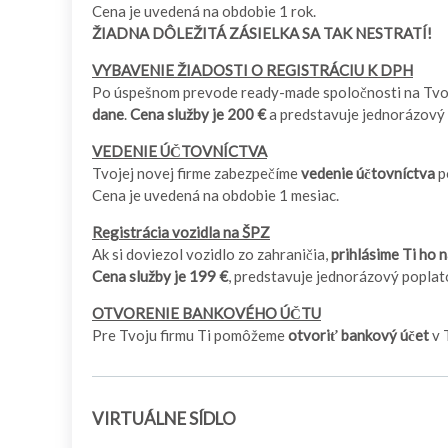
Cena je uvedená na obdobie 1 rok.
ŽIADNA DÔLEŽITÁ ZÁSIELKA SA TAK NESTRATÍ!
VYBAVENIE ŽIADOSTI O REGISTRÁCIU K DPH
Po úspešnom prevode ready-made spoločnosti na Tvo
dane
.
Cena služby je 200 €
a predstavuje jednorázový
VEDENIE ÚČTOVNÍCTVA
Tvojej novej firme zabezpečíme
vedenie účtovníctva
p
Cena je uvedená na obdobie 1 mesiac.
Registrácia vozidla na ŠPZ
Ak si doviezol vozidlo zo zahraničia,
prihlásime Ti ho 
Cena služby je 199 €
, predstavuje jednorázový poplat
OTVORENIE BANKOVÉHO ÚČTU
Pre Tvoju firmu Ti pomôžeme
otvoriť bankový účet
v 
VIRTUÁLNE SÍDLO