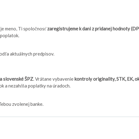
je meno, Ti spoločnosť
zaregistrujeme k dani z pridanej hodnoty (D
 poplatok.
odľa aktuálnych predpisov.
na slovenské ŠPZ
. Vrátane vybavenie
kontroly originality, STK, EK,
ok a nezahŕňa poplatky na úradoch.
Tebou zvolenej banke.