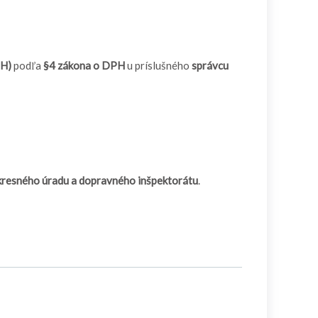
PH)
podľa
§4 zákona o DPH
u príslušného
správcu
 okresného úradu a dopravného inšpektorátu
.