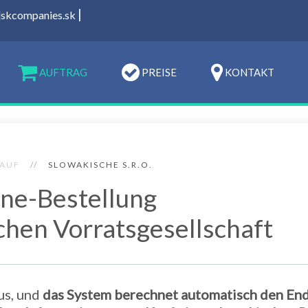
|
t]skcompanies.sk
AUFTRAG
PREISE
KONTAKT
AUF
SLOWAKISCHE S.R.O.
ine-Bestellung
chen Vorratsgesellschaft
us, und
das System berechnet automatisch den End