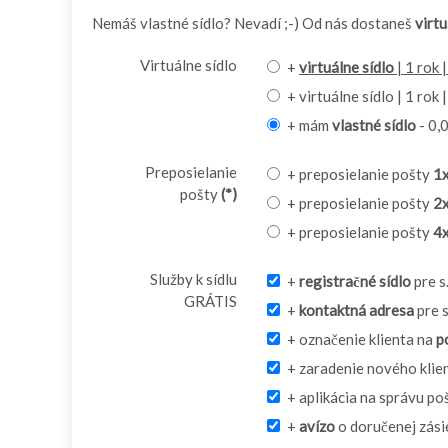
Nemáš vlastné sídlo? Nevadí ;-) Od nás dostaneš
virtu
Virtuálne sídlo
+
virtuálne sídlo
| 1 rok 
+ virtuálne sídlo | 1 rok 
+ mám
vlastné sídlo
- 0,
Preposielanie
+ preposielanie pošty
1
pošty
(*)
+ preposielanie pošty
2
+ preposielanie pošty
4
Služby k sídlu
+
registračné sídlo
pre s
GRÁTIS
+
kontaktná adresa
pre s
+ označenie klienta na
p
+ zaradenie nového klie
+ aplikácia na správu po
+
avízo
o doručenej zási