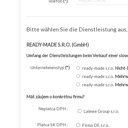
Telefon
(*)
Bitte wählen Sie die Dienstleistung aus, 
READY-MADE S.R.O. (GmbH)
Umfang der Dienstleistungen beim Verkauf einer slow
Unternehmenstyp
(*)
ready-made s.r.o.
Nicht-
ready-made s.r.o.
Mehrwe
ready-made s.r.o.
Mehrwe
Máš záujem o konkrétnu firmu?
Neplatca DPH :
Laimee Group s.r.o.
Platca SK DPH :
Firma DE s.r.o.