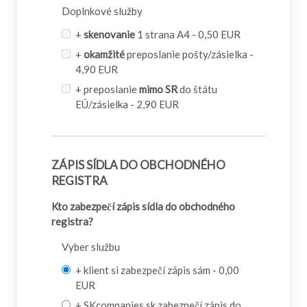
Doplnkové služby
+
skenovanie
1 strana A4 - 0,50 EUR
+
okamžité
preposlanie pošty/zásielka -
4,90 EUR
+ preposlanie
mimo SR
do štátu
EÚ/zásielka - 2,90 EUR
ZÁPIS SÍDLA DO OBCHODNÉHO
REGISTRA
Kto zabezpečí zápis sídla do obchodného
registra?
Vyber službu
+ klient si zabezpečí zápis sám - 0,00
EUR
+ SKcompanies.sk zabezpečí zápis do