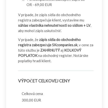
OR - 69,00 EUR
V prípade, že zápis sídla do obchodného
registra zabezpečuje klient, vystavíme mu
súhlas vlastníka nehnuteľnosti so sídlom + LV
,
aby mohol zápis uskutočniť.
V prípade, že
zápis sídla do obchodného
registra zabezpečuje SKcompanies.sk
, v cene za
túto službu je
ZAHRNUTÝ
aj
KOLKOVÝ
POPLATOK
na obchodný register. Notárske
poplatky hradí klient.
VÝPOČET CELKOVEJ CENY
Celková cena
300,00 EUR