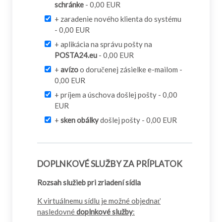
schránke
- 0,00 EUR
+ zaradenie nového klienta do systému
- 0,00 EUR
+ aplikácia na správu pošty na
POSTA24.eu
- 0,00 EUR
+
avízo
o doručenej zásielke e-mailom -
0,00 EUR
+ príjem a úschova došlej pošty - 0,00
EUR
+
sken obálky
došlej pošty - 0,00 EUR
DOPLNKOVÉ SLUŽBY ZA PRÍPLATOK
Rozsah služieb pri zriadení sídla
K virtuálnemu sídlu je možné objednať
nasledovné
doplnkové služby
: