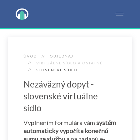
ÚVOD
OBJEDNAJ
VIRTUÁLNE SÍDLO A OSTATNÉ
SLOVENSKÉ SÍDLO
Nezáväzný dopyt -
slovenské virtuálne
sídlo
Vyplnením formulára vám
systém
automaticky vypočíta konečnú
sumu za službu
a na zadanú e-