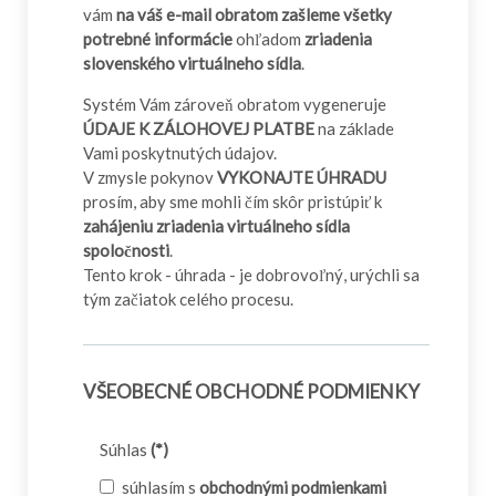
vám
na váš e-mail obratom zašleme všetky
potrebné informácie
ohľadom
zriadenia
slovenského virtuálneho sídla
.
Systém Vám zároveň obratom vygeneruje
ÚDAJE K ZÁLOHOVEJ PLATBE
na základe
Vami poskytnutých údajov.
V zmysle pokynov
VYKONAJTE ÚHRADU
prosím, aby sme mohli čím skôr pristúpiť k
zahájeniu zriadenia virtuálneho sídla
spoločnosti
.
Tento krok - úhrada - je dobrovoľný, urýchli sa
tým začiatok celého procesu.
VŠEOBECNÉ OBCHODNÉ PODMIENKY
Súhlas
(*)
súhlasím s
obchodnými podmienkami