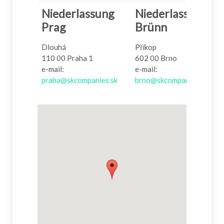
Niederlassung
Niederlassung
Prag
Brünn
Dlouhá
Příkop
110 00 Praha 1
602 00 Brno
e-mail:
e-mail:
praha@skcompanies.sk
brno@skcompanies.sk